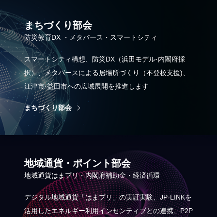
まちづくり部会
防災教育DX ・メタバース・スマートシティ
スマートシティ構想、防災DX（浜田モデル·内閣府採
択）、メタバースによる居場所づくり（不登校支援)、
江津市·益田市への広域展開を推進します
まちづくり部会
地域通貨・ポイント部会
地域通貨はまプリ・内閣府補助金・経済循環
デジタル地域通貨「はまプリ」の実証実験、JP-LINKを
活用したエネルギー利用インセンティブとの連携、P2P