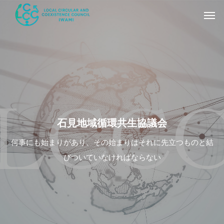
石
見
地
域
循
環
共
生
協
議
会
何事にも始まりがあり、その始まりはそれに先立つものと結
びついていなければならない