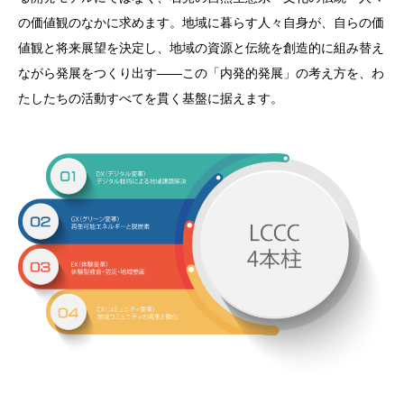
一人ひとりが力量を発揮できる「学びと実践の場」であり続けま
⑤コミュニケーションを尽くす
の価値観のなかに求めます。地域に暮らす人々自身が、自らの価
なく、地域の将来を構想する力の源泉として翻訳する。
す。
⑥機会に焦点を合わせる
値観と将来展望を決定し、地域の資源と伝統を創造的に組み替え
二．結いを、新しい連携の作法へ ― 自治会・講・結いの互助の
⑦会議の生産性を高める
ながら発展をつくり出す――この「内発的発展」の考え方を、わ
型を、自治体・大学・企業・住民をつなぐ現代の官民連携の作法
⑧「私」ではなく「私たち」を主語とする
たしたちの活動すべてを貫く基盤に据えます。
へと組み替える。「私たち」を主語とする中立の器として120を
に照らして行います。
超える参加団体を結節する。
三．地域の技を、次代の産業へ ― 水産加工・建設・化工・林業
など石見に蓄積された技術を、DX/GXによって次代の競争力へと
再創造する。
四．学びを、地域に根づく力へ ― 地域の教育機関と手を携え、
DX・GX・イノベーションを担う人を育てる。人材の域外流出
を、地域に根づく人の循環へと変える。