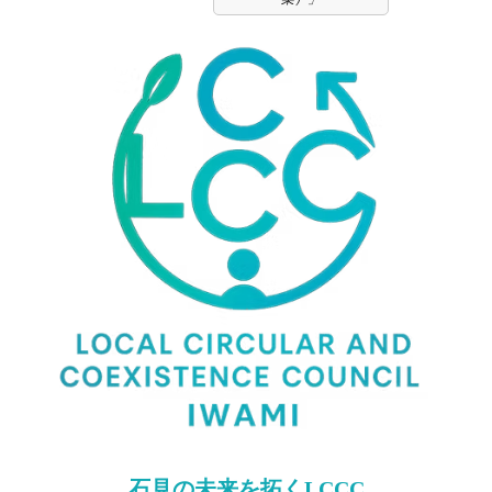
⽯⾒の未来を拓くLCCC