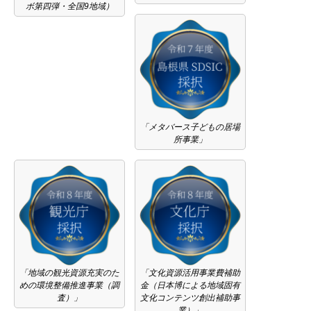
ボ第四弾・全国9地域）
「メタバース子どもの居場
所事業」
「地域の観光資源充実のた
「文化資源活用事業費補助
めの環境整備推進事業（調
金（日本博による地域固有
査）」
文化コンテンツ創出補助事
業）」