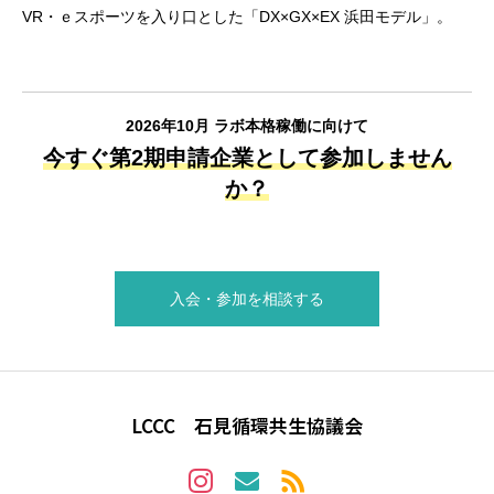
有福温泉・江津本町・浅利の３拠点、石見神楽×石見瓦×メタバー
VR・ｅスポーツを入り口とした「DX×GX×EX 浜田モデル」。
不登校支援。
ス。
浜田市委託化を目指す。
2026年10月 ラボ本格稼働に向けて
今すぐ第2期申請企業として参加しません
か？
入会・参加を相談する
LCCC 石見循環共生協議会