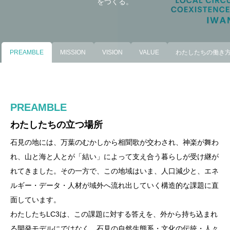
をつくる。
PREAMBLE
MISSION
VISION
VALUE
わたしたちの働き
PREAMBLE
MISSION
VISION
VALUE
わたしたちの働き方
わたしたちの立つ場所
石見に根ざす人・組織・資源を結び、変革を担う
伝統とDX・GXで切り拓く、多様性と持続可能性
四つの約束
8つの行動規律で成果を出す、実効性の高い中間支
人を育て、
に満ちた開かれた石見の未来
援へ
石見の地には、万葉のむかしから相聞歌が交わされ、神楽が舞わ
地域に継承されてきた伝統は、人々の意識・つながり・技という
伝統を今に再創造しながら、地域の内側から発展
石見地域が、自らの伝統と資源を土台に、DX（デジタル変革）
中間支援組織としての実効性を担保するため、あらゆる意思決定
れ、山と海と人とが「結い」によって支え合う暮らしが受け継が
三つの層に宿っています。LC3は、この三層を現代へ創造的に受
を生み出す循環をつくる。
とGX（グリーン変革）を自律的に使いこなし、多様で持続可能
と事業運営を、成果をあげる組織の規律
れてきました。その一方で、この地域はいま、人口減少と、エネ
け継ぐとともに、それらを担う人を育てることを、自らの行動原
わたしたちは、エネルギー・データ・経済・人材が域外へ流出す
な地域循環共生圏として、全国と世界に開かれたモデルとなるこ
①なされるべきことを考える
ルギー・データ・人材が域外へ流れ出していく構造的な課題に直
理とします。
る構造を、域内で循環する構造へと転換します。その担い手は外
と。異なるものが異なるままに支え合う、そうした地域社会の実
②地域全体を考える
面しています。
部の誰かではなく、石見に暮らし、働き、学ぶ人々自身です。だ
現を目指します。
③アクションプランをつくる
わたしたちLC3は、この課題に対する答えを、外から持ち込まれ
一．地域の誇りを、未来の構想へ ― 石見神楽や石見相聞歌に体
からこそLC3は、地域の教育機関とともに次代の担い手を育て、
④意思決定を行う
る開発モデルにではなく、石見の自然生態系・文化の伝統・人々
現される地域のアイデンティティを、保存や観光資源としてでは