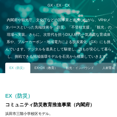
GX・EX・CX
内閣府や観光庁、文化庁などの国事業と連携しながら、VRやメ
タバースといった先端技術を「防災」「不登校支援」「観光」の
現場へ実装。さらに、次世代を担うDX人材の一気通貫な育成体
系や、ブルーカーボン・地域電力による脱炭素化（GX）にも挑
んでいます。デジタルを道具として駆使し、誰もが安心して暮ら
し、挑戦できる地域循環モデルを石見から構築していきます。
EX（防災）
EX×DX（教育）
観光・インバウンド
人材育成
EX（防災）
EX×DX（教育）
観光・インバウンド
人材育成
GX
コミュニティ防災教育推進事業（内閣府）
メタバース子どもの居場所（フリースクール）
江津市観光まちづくり（観光庁）／Iwami
ｅスポーツ・DX人材育成
ブルーカーボン・環境省補助金研究
Tribe（文化庁・日本博）
浜田市×地域電力会社のGX連携構想
浜田市三階小学校区モデル。
cluster「青空教室」開校。
子ども→高校生→大学生→社会人の一気通貫パイプライン