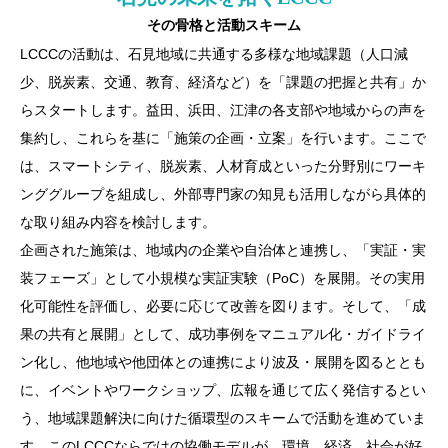
その⾻格と活動スキーム
LCCCの活動は、⽯⾒地域に共通する多様な地域課題（⼈⼝減
少、脱炭素、交通、教育、経済など）を「課題の把握と共有」か
らスタートします。益⽥、浜⽥、江津の各⽀部や地域からの声を
集約し、これらを基に「施策の企画・⽴案」を⾏います。ここで
は、スマートシティ、脱炭素、⼈材育成といった分野別にワーキ
ンググループを組成し、外部専⾨家の知⾒も活⽤しながら具体的
な取り組み内容を検討します。
企画された施策は、地域内の企業や⾃治体と連携し、「実証・実
装フェーズ」として⼩規模な実証実験（PoC）を展開。その実⽤
化可能性を評価し、必要に応じて改善を図ります。そして、「成
果の共有と展開」として、成功事例をマニュアル化・ガイドライ
ン化し、他地域や他団体との連携により波及・展開を図るととも
に、イベントやワークショップ、広報を通じて広く発信するとい
う、地域課題解決に向けた循環型のスキームで活動を進めていま
す。このLCCCならではの協働モデルが、環境、経済、社会が好